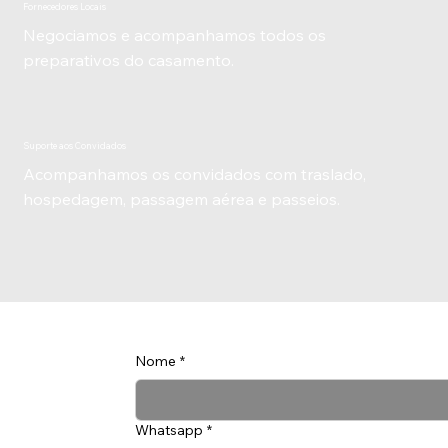
Fornecedores Locais
Negociamos e acompanhamos todos os
preparativos do casamento.
Suporte aos Convidados
Acompanhamos os convidados com traslado,
hospedagem, passagem aérea e passeios.
ENTRE EM CONTATO
Nome
*
Whatsapp
*